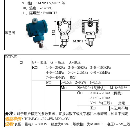
9、接口：M20*1.5,M16*1等
10、温度：-20-85℃
11、隔爆型：ExdIICT5
示意图
TCP-E
□
G+＝表压 G-＝负压 A=绝压
R□
1=0～20KPa 2=0～50KPa 3=0～100KPa
4=0～1MPa 5=0～2.5MPa 6=0～35MPa
7=0～40MPa 指定
P□
5=0.5% 2=0.2% 1=0.1%
M□
20=M20×1.5(默认） M16=M16*
O□
A0=4～20mA（两线）
A1=0～10mA
V=1
~
5v(三线） 指定
Z□
0=无,可不填
备注
：
对于用户指定的参数要求，直接以数字或文字标注出来即可，如果不指定
选型举例
：
TCP-E-G+ –R2 –P5- M20 - OV
说明:
表压，量程:0～50KPa，精度为0.5% ，螺纹接口为M20×1.5，电压1～5V三