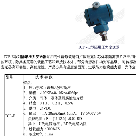
TCP－E型隔爆压力变送器
TCP-E
系列
隔爆压力变送器
采用高性能原装进口扩散硅充油芯体带隔离膜片及专用
的环境，除具备完善的装配工艺和焊接技术外，部分有源器件均为军品级。 对传感
变送器高可靠性、高稳定性。产品亦具有温度范围宽，过载能力耐腐能力强，壳体全
型号
技 术 参 数
特点:
1、压力形式：表压/绝压/负压
2、量程：-100KPa-0-10Kpa-60Mpa
3、介质：气体、液体及弱腐蚀性介质
4、精度：0.1％、 0.2％、 0.5％
5、供电：24VDC
6、输出：4mA-20mA/0mA-10mA、 1V-5V/0V-5V
TCP-E
负载电阻：R=（U-12.5）/0.02-RD
其中：U为电源电压，RD为电缆内阻
7、过载能力：300%FS
8、响应时间：1ms