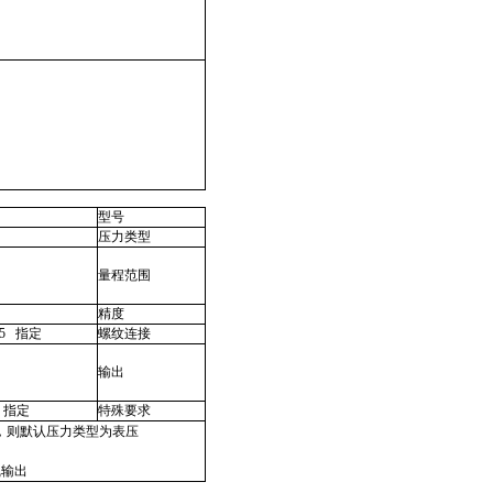
型号
压力类型
量程范围
精度
1.5 指定
螺纹连接
输出
 指定
特殊要求
，则默认压力类型为表压
线输出