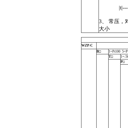
|t|--
3、 常压
大小
WZP-C
B□
1=Pt100 5=P
T□
1=-
P□