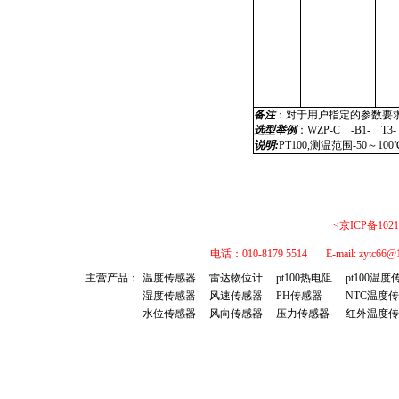
备注
：
对于用户指定的参数要
选型举例
：
WZP-C -B1- T3-
说明:
PT100,测温范围-50～
<京ICP备1021
电话：010-8179 5514 E-mail: 
主营产品：
温度传感器
雷达物位计
pt100热电阻
pt100温
湿度传感器
风速传感器
PH传感器
NTC温度
水位传感器
风向传感器
压力传感器
红外温度传