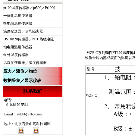
pt100温度传感器／pt500／Pt1000
一体化温度变送器
热电偶温度传感器
温度变送器／信号隔离器
DS18B20传感器／NTC热敏电阻
铂电阻温度传感器
WZP-C
系列
磁性PT100温度传
红外温度传感器
铁质金属内部或表面的温度以
温湿度变送器／湿度传感器
技 
型 号
压力
／
液位
／
物位
1、 铂电阻： 
数据采集／显示仪表
联系我们
测温范围：（
WZP-C
电话:
010-8179 5514
2、 常用精
A级：±（0.1
E-mail：zytc66@163.com
地址：北京石景山高科技园区
B级：±（0.3