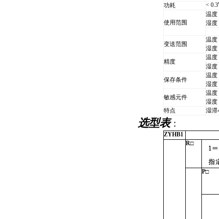
< 0.
功耗
温度
使用范围
湿度
温度
变送范围
湿度
温度
精度
湿度
温度
保存条件
湿度
温度
敏感元件
湿度
特点
湿滞
选型表
：
ZYHB1
R□
P□