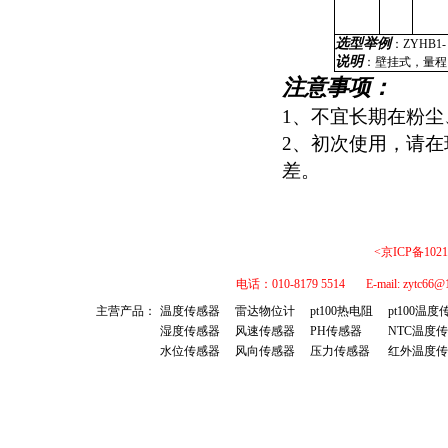
选型举例
：
ZYHB1- 
说明
：
壁挂式，量程：
注意事项：
1、不宜长期在粉
2、初次使用，请在
差。
<京ICP备1021
电话：010-8179 5514 E-mail: 
主营产品：
温度传感器
雷达物位计
pt100热电阻
pt100温
湿度传感器
风速传感器
PH传感器
NTC温度
水位传感器
风向传感器
压力传感器
红外温度传