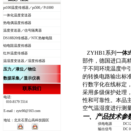
pt100温度传感器／pt500／Pt1000
一体化温度变送器
热电偶温度传感器
温度变送器／信号隔离器
DS18B20传感器／NTC热敏电阻
铂电阻温度传感器
ZYHB1
系列
一体
红外温度传感器
部件，德国进口高精
温湿度变送器／湿度传感器
于不同环境温度中
压力
／
液位
／
物位
的转换电路输出标
数据采集／显示仪表
行数字化在线标定
联系我们
采用多级保护处理
电话:
性和可靠性。本品主
010-8179 5514
空气温湿度进行测
E-mail：zytc66@163.com
一、产品技术参
地址：北京石景山高科技园区
供电电源
DC1
输出信号
DC 