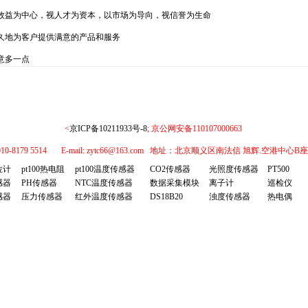
效益为中心，视人才为资本，以市场为导向，视信誉为生命
久地为客户提供满意的产品和服务
意多一点
<
京ICP备10211933号-8
; 京公网安备110107000663
0-8179 5514 E-mail: zytc66@163.com 地址：北京顺义区南法信 旭辉.空港中心
位计
pt100热电阻
pt100温度传感器
CO2传感器
光照度传感器
PT500
感器
PH传感器
NTC温度传感器
数据采集模块
离子计
巡检仪
感器
压力传感器
红外温度传感器
DS18B20
浊度传感器
热电偶