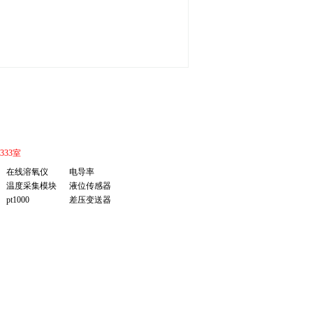
B座333室
在线溶氧仪
电导率
温度采集模块
液位传感器
pt1000
差压变送器